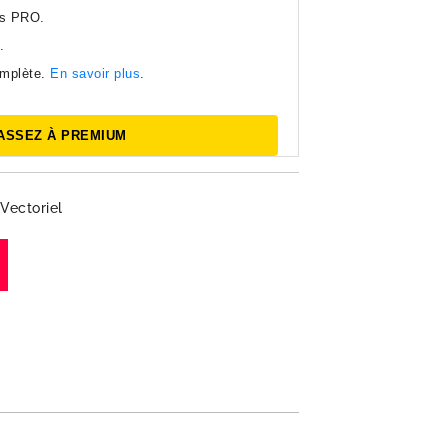
es PRO.
.
omplète.
En savoir plus
.
ASSEZ À PREMIUM
Vectoriel