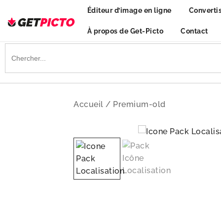
Skip
Éditeur d’image en ligne
Converti
to
content
À propos de Get-Picto
Contact
Get-picto
Picto gratuit pour tous vos projets créatifs
Search
for:
Accueil
/
Premium-old