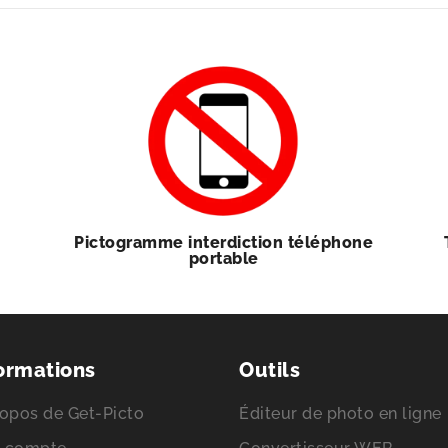
Pictogramme interdiction téléphone
portable
ormations
Outils
opos de Get-Picto
Éditeur de photo en ligne