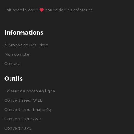
Fait avec le cœur
pour aider les créateurs
Informations
À propos de Get-Picto
Mon compte
Contact
Outils
Éditeur de photo en ligne
Convertisseur WEB
Convertisseur Image 64
Convertisseur AVIF
Convertir JPG