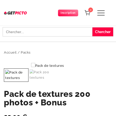
Skip
to
0
Inscription
content
Get-picto
Picto gratuit pour tous vos projets créatifs
Search
for:
Accueil
/
Packs
Pack de textures 200
photos + Bonus