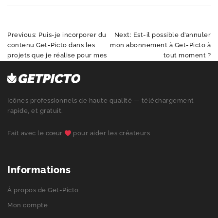
Navigation
Previous:
Puis-je incorporer du
Next:
Est-il possible d’annuler
de
contenu Get-Picto dans les
mon abonnement à Get-Picto à
l’article
projets que je réalise pour mes
tout moment ?
clients ?
Icônes professionnels de haute qualité — téléchargement
rapide, et gratuit.
Fait avec le cœur
pour aider les créateurs
Informations
À propos de Get-Picto
Mon compte