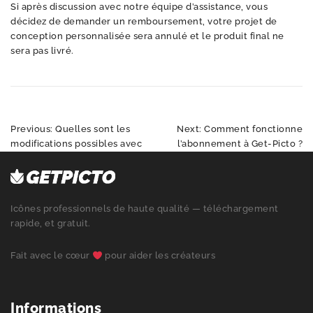
Si après discussion avec notre équipe d’assistance, vous
décidez de demander un remboursement, votre projet de
conception personnalisée sera annulé et le produit final ne
sera pas livré.
Navigation
Previous:
Quelles sont les
Next:
Comment fonctionne
de
modifications possibles avec
l’abonnement à Get-Picto ?
l’article
les designers de Get-Picto ?
Icônes professionnels de haute qualité — téléchargement
rapide, et gratuit.
Fait avec le cœur
pour aider les créateurs
Informations