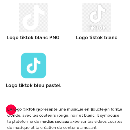
Logo tiktok blanc PNG
Logo tiktok blanc
Logo tiktok bleu pastel
Le
logo TikTok
représente une musique en boucle en forme
1
2
3
4
…
7
8
9
→
d’onde, avec les couleurs rouge, noir et blanc. Il symbolise
la plateforme de
médias sociaux
axée sur les vidéos courtes
de musique et la création de contenu amusant.