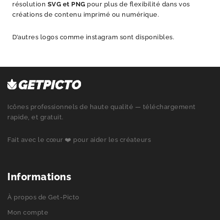
résolution
SVG et PNG
pour plus de flexibilité dans vos
créations de contenu imprimé ou numérique.
D’autres logos comme
instagram
sont disponibles.
Icônes professionnels de haute qualité — téléchargement
rapide, et gratuit.
Fait avec le cœur ❤️ pour aider les créateurs
Informations
À propos de Get-Picto
Mon compte