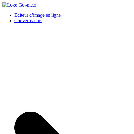
Skip
to
Get-picto
Picto gratuit pour tous vos projets créatifs
Éditeur d’image en ligne
content
Convertisseurs