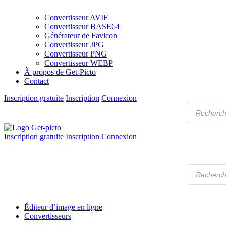
Convertisseur AVIF
Convertisseur BASE64
Générateur de Favicon
Convertisseur JPG
Convertisseur PNG
Convertisseur WEBP
À propos de Get-Picto
Contact
Inscription gratuite
Inscription
Connexion
Recherche
de
produits
Inscription gratuite
Inscription
Connexion
Get-picto
Picto gratuit pour tous vos projets créatifs
Recherche
de
produits
Éditeur d’image en ligne
Convertisseurs