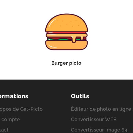
Burger picto
ormations
Outils
opos de Get-Picto
Éditeur de photo en ligne
 compte
Convertisseur WEB
tact
Convertisseur Image 64