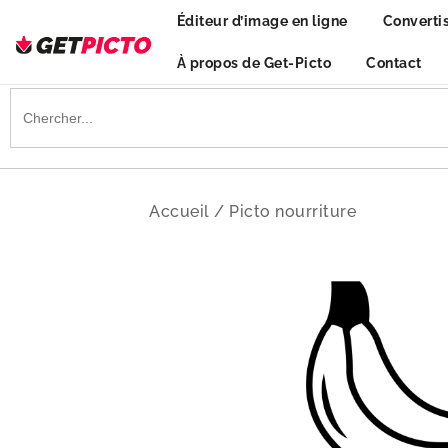
Skip
Éditeur d’image en ligne
Converti
to
content
À propos de Get-Picto
Contact
Get-picto
Picto gratuit pour tous vos projets créatifs
Search
for:
Accueil
/
Picto nourriture