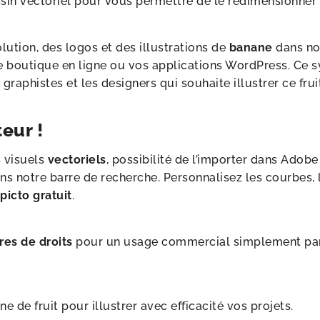
essin vectoriel pour vous permettre de le redimensionner 
ution, des logos et des illustrations de
banane
dans not
votre boutique en ligne ou vos applications WordPress. C
graphistes et les designers qui souhaite illustrer ce frui
eur !
s visuels
vectoriels
, possibilité de l’importer dans Adob
ans notre barre de recherche. Personnalisez les courbes, 
e
picto gratuit
.
res de droits
pour un usage commercial simplement par u
 de fruit pour illustrer avec efficacité vos projets.