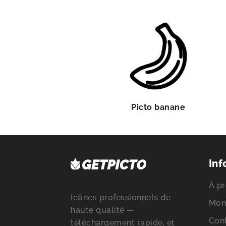
Picto banane
Inf
À pr
Icônes professionnels de
Mon
haute qualité —
Con
téléchargement rapide, et