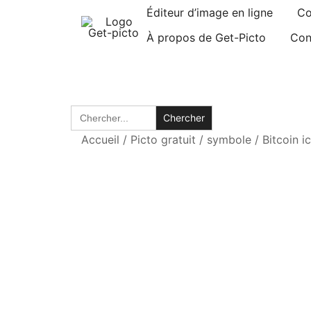
Skip
Éditeur d’image en ligne
Co
to
À propos de Get-Picto
Con
content
Picto gratuit pour tous vos projets créatifs
Get-picto
Search
for:
Accueil
/
Picto gratuit
/
symbole
/
Bitcoin i