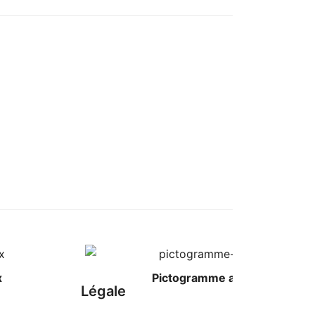
x
Pictogramme attention rouge
Légale