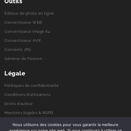
Outils
Éditeur de photo en ligne
Convertisseur WEB
Convertisseur Image 64
Convertisseur AVIF
Convertir JPG
Générer de Favicon
Légale
Politiques de confidentialité
Conditions d’utilisations
Droits d’auteur
Mentions légales & RGPD
Politiques de cookies
Nous utilisons des cookies pour vous garantir la meilleure
expérience sur notre site web. Si vous continuez à utiliser ce