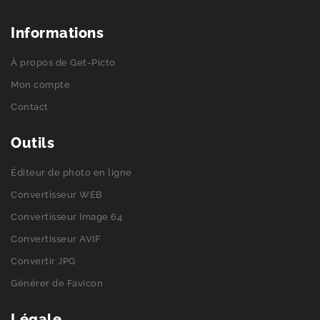
Informations
À propos de Get-Picto
Mon compte
Contact
Outils
Éditeur de photo en ligne
Convertisseur WEB
Convertisseur Image 64
Convertisseur AVIF
Convertir JPG
Générer de Favicon
Légale