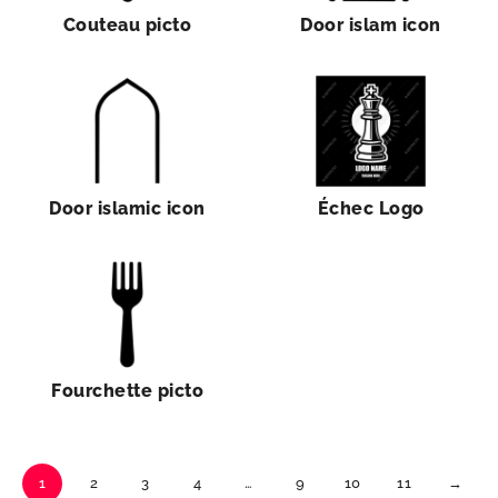
Couteau picto
Door islam icon
Door islamic icon
Échec Logo
Fourchette picto
1
2
3
4
…
9
10
11
→