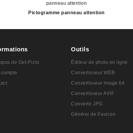
Pictogramme panneau attention
ormations
Outils
opos de Get-Picto
Éditeur de photo en ligne
 compte
Convertisseur WEB
act
Convertisseur Image 64
Convertisseur AVIF
Convertir JPG
Générer de Favicon