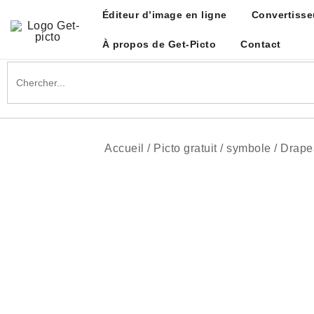
Skip
Éditeur d’image en ligne
Convertisse
to
content
À propos de Get-Picto
Contact
Get-picto
Picto gratuit pour tous vos projets créatifs
Search
for:
Accueil
/
Picto gratuit
/
symbole
/
Drape