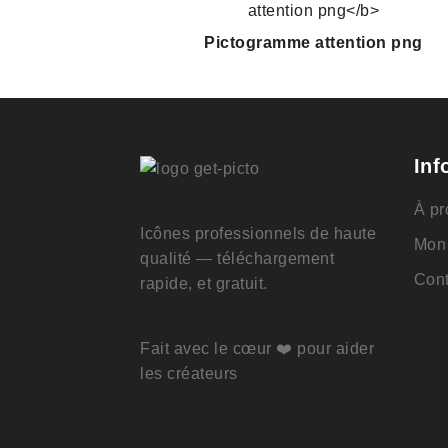
Pictogramme attention png
Inf
À pr
Icônes professionnels de haute
Mon
qualité — téléchargement
Cont
rapide, et gratuit.
Fait avec le cœur ❤️ pour aider
les créateurs