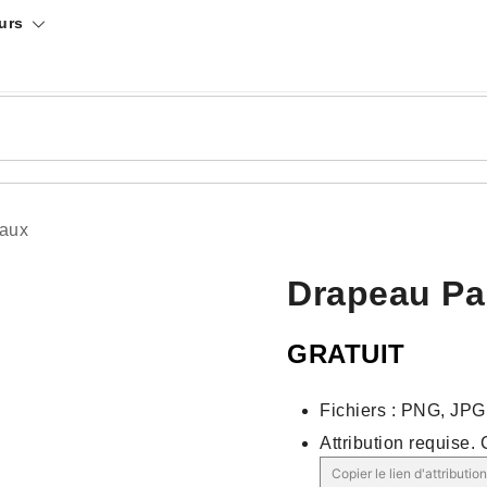
urs
aux
Drapeau Pal
GRATUIT
Fichiers : PNG, JP
Attribution requise.
Copier le lien d'attribution