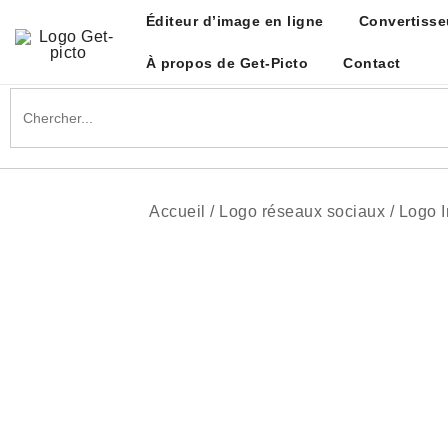
Skip
Éditeur d’image en ligne
Convertisse
to
content
À propos de Get-Picto
Contact
Get-picto
Picto gratuit pour tous vos projets créatifs
Search
for:
Accueil
/
Logo réseaux sociaux
/
Logo 