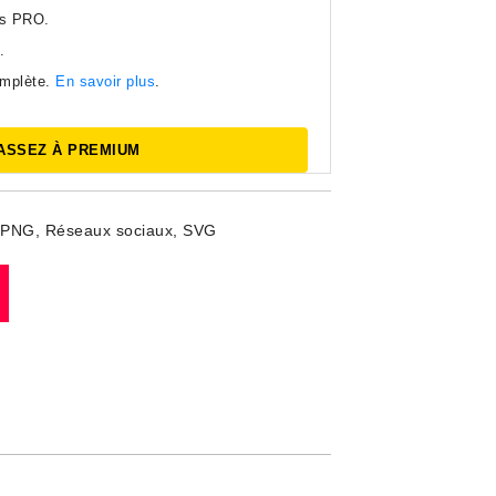
es PRO.
.
omplète.
En savoir plus
.
ASSEZ À PREMIUM
PNG
,
Réseaux sociaux
,
SVG