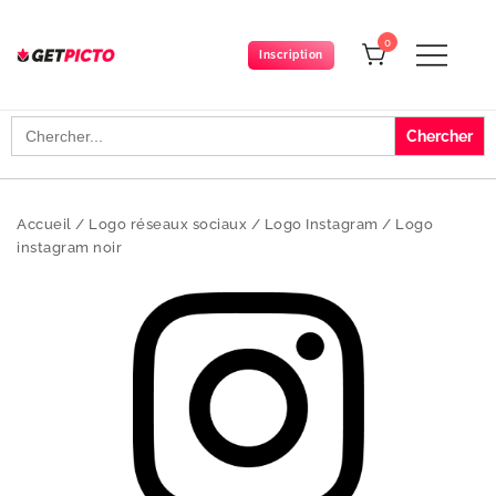
Skip
to
0
Inscription
content
Get-picto
Picto gratuit pour tous vos projets créatifs
Search
for:
Accueil
/
Logo réseaux sociaux
/
Logo Instagram
/
Logo
instagram noir