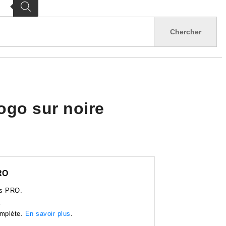
ogo sur noire
RO
es PRO.
.
omplète.
En savoir plus
.