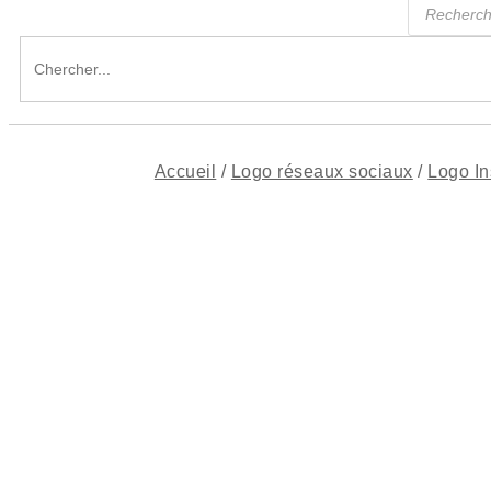
de
produits
Search
for:
Accueil
/
Logo réseaux sociaux
/
Logo I