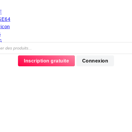
F
SE64
vicon
G
G
e
EBP
Inscription gratuite
Connexion