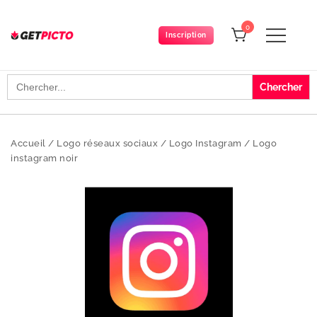
Skip
to
0
Inscription
content
Get-picto
Picto gratuit pour tous vos projets créatifs
Search
for:
Accueil
/
Logo réseaux sociaux
/
Logo Instagram
/
Logo
instagram noir