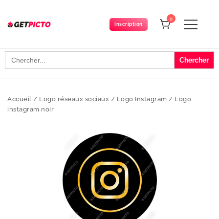
Skip
to
0
Inscription
content
Get-picto
Picto gratuit pour tous vos projets créatifs
Search
for:
Accueil
/
Logo réseaux sociaux
/
Logo Instagram
/
Logo
instagram noir