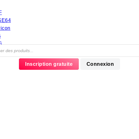
F
SE64
vicon
G
G
e
EBP
Inscription gratuite
Connexion