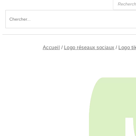
de
produits
Search
for:
Accueil
/
Logo réseaux sociaux
/
Logo ti