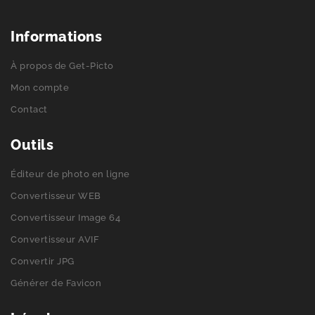
Informations
À propos de Get-Picto
Mon compte
Contact
Outils
Éditeur de photo en ligne
Convertisseur WEB
Convertisseur Image 64
Convertisseur AVIF
Convertir JPG
Générer de Favicon