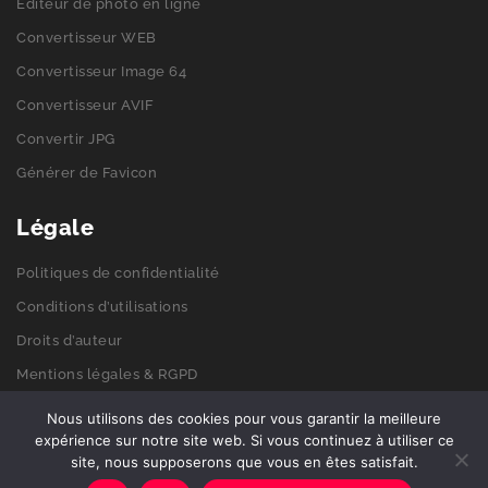
Éditeur de photo en ligne
Convertisseur WEB
Convertisseur Image 64
Convertisseur AVIF
Convertir JPG
Générer de Favicon
Légale
Politiques de confidentialité
Conditions d’utilisations
Droits d’auteur
Mentions légales & RGPD
Politiques de cookies
Nous utilisons des cookies pour vous garantir la meilleure
expérience sur notre site web. Si vous continuez à utiliser ce
site, nous supposerons que vous en êtes satisfait.
© 2026 Get-picto. Tous droits réservés.