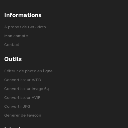
Informations
À propos de Get-Picto
Mon compte
Contact
Outils
Éditeur de photo en ligne
Convertisseur WEB
Convertisseur Image 64
Convertisseur AVIF
Convertir JPG
Générer de Favicon