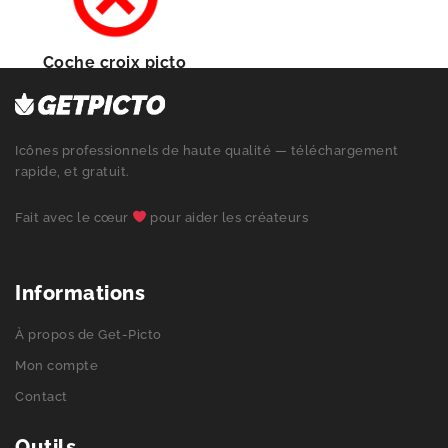
Coche croix picto
Icônes professionnels de haute qualité — téléchargement
rapide, et gratuit.
Fait avec le cœur
pour aider les créateurs
Informations
À propos de Get-Picto
Mon compte
Contact
Outils