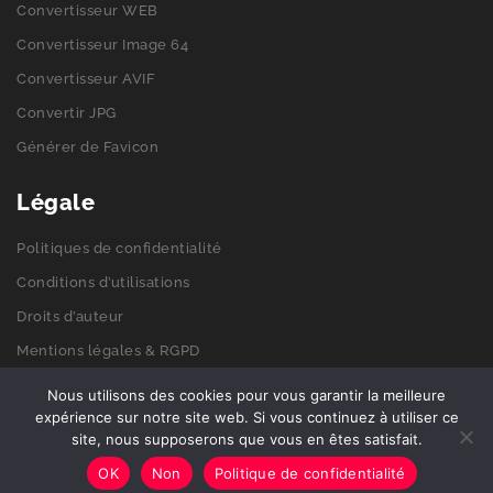
Convertisseur WEB
Convertisseur Image 64
Convertisseur AVIF
Convertir JPG
Générer de Favicon
Légale
Politiques de confidentialité
Conditions d’utilisations
Droits d’auteur
Mentions légales & RGPD
Politiques de cookies
Nous utilisons des cookies pour vous garantir la meilleure
expérience sur notre site web. Si vous continuez à utiliser ce
site, nous supposerons que vous en êtes satisfait.
© 2026 Get-picto. Tous droits réservés.
OK
Non
Politique de confidentialité