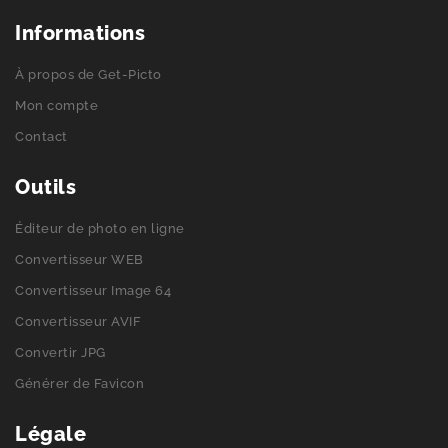
Informations
À propos de Get-Picto
Mon compte
Contact
Outils
Éditeur de photo en ligne
Convertisseur WEB
Convertisseur Image 64
Convertisseur AVIF
Convertir JPG
Générer de Favicon
Légale