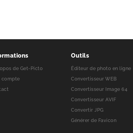
ormations
Outils
opos de Get-Picto
Éditeur de photo en ligne
 compte
Convertisseur WEB
tact
Convertisseur Image 64
Convertisseur AVIF
Convertir JPG
Générer de Favicon