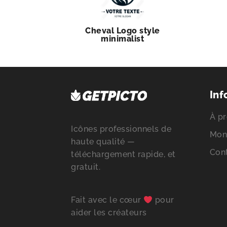
Cheval Logo style
minimalist
Inf
À pr
Icônes professionnels de
Mon
haute qualité —
Con
téléchargement rapide, et
gratuit.
Fait avec le cœur
pour
aider les créateurs