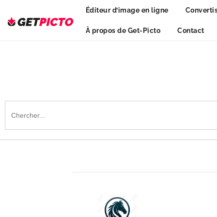
Skip
Éditeur d’image en ligne
Converti
to
content
À propos de Get-Picto
Contact
Get-picto
Picto gratuit pour tous vos projets créatifs
Search
for: