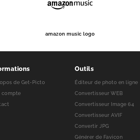
amazon music logo
ormations
Outils
opos de Get-Picto
Éditeur de photo en ligne
 compte
Convertisseur WEB
tact
Convertisseur Image 64
Convertisseur AVIF
Convertir JPG
Générer de Favicon