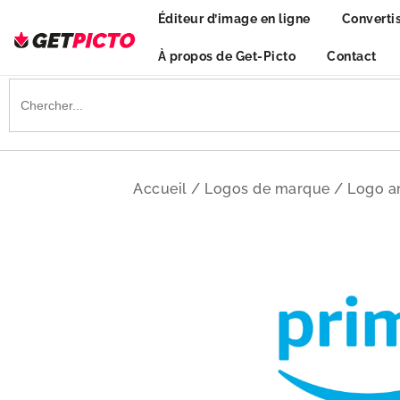
Skip
Éditeur d’image en ligne
Converti
to
content
À propos de Get-Picto
Contact
Get-picto
Picto gratuit pour tous vos projets créatifs
Search
for:
Accueil
/
Logos de marque
/
Logo 