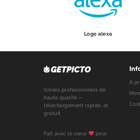
Logo alexa
Inf
À pr
Icônes professionnels de
Mon
haute qualité —
Con
téléchargement rapide, et
gratuit.
Fait avec le cœur
pour