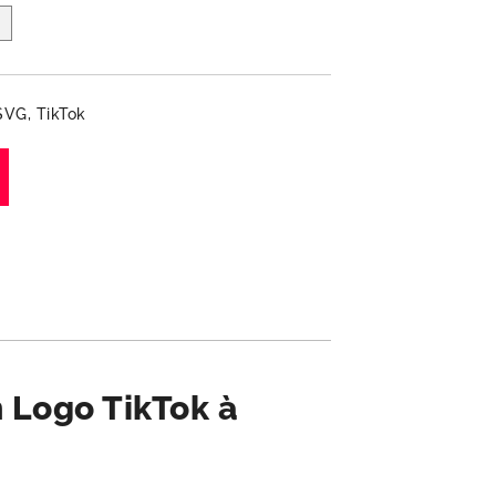
SVG
,
TikTok
n Logo TikTok à