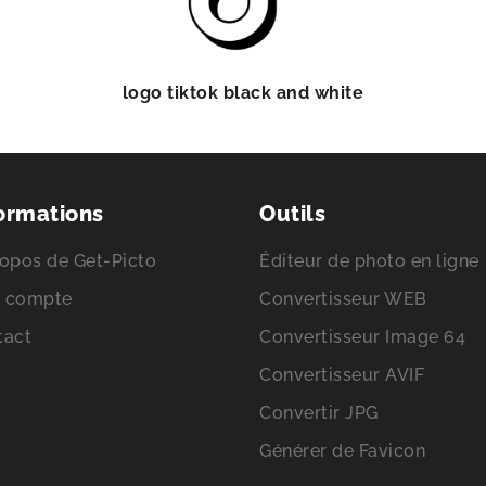
logo tiktok black and white
ormations
Outils
opos de Get-Picto
Éditeur de photo en ligne
 compte
Convertisseur WEB
tact
Convertisseur Image 64
Convertisseur AVIF
Convertir JPG
Générer de Favicon