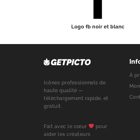
Logo fb noir et blanc
Inf
À pr
Icônes professionnels de
Mon
haute qualité —
Con
téléchargement rapide, et
gratuit.
Fait avec le cœur
pour
aider les créateurs