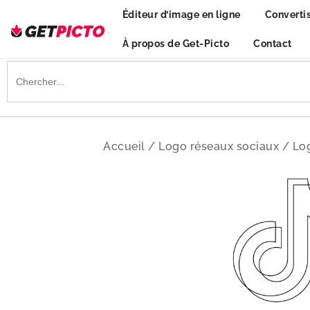
Skip
Éditeur d’image en ligne
Converti
to
content
À propos de Get-Picto
Contact
Get-picto
Picto gratuit pour tous vos projets créatifs
Search
for:
Accueil
/
Logo réseaux sociaux
/
Lo