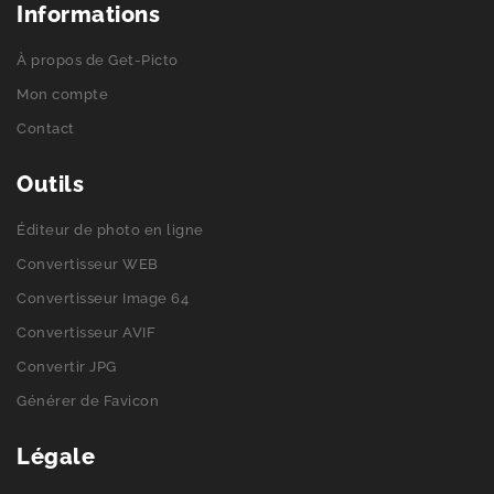
Informations
À propos de Get-Picto
Mon compte
Contact
Outils
Éditeur de photo en ligne
Convertisseur WEB
Convertisseur Image 64
Convertisseur AVIF
Convertir JPG
Générer de Favicon
Légale