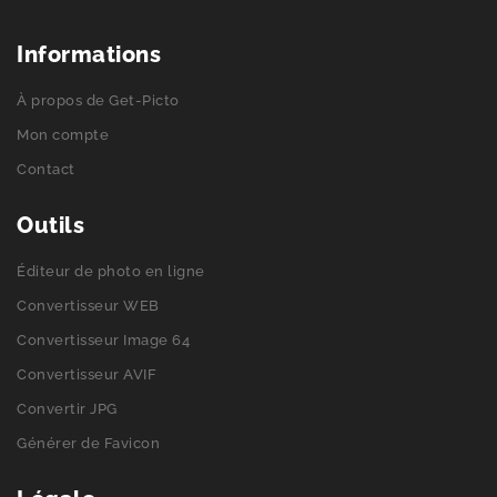
Informations
À propos de Get-Picto
Mon compte
Contact
Outils
Éditeur de photo en ligne
Convertisseur WEB
Convertisseur Image 64
Convertisseur AVIF
Convertir JPG
Générer de Favicon