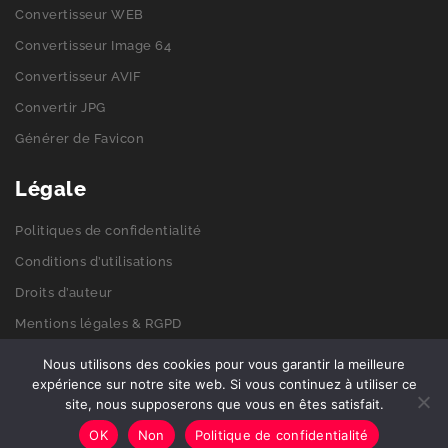
Convertisseur WEB
Convertisseur Image 64
Convertisseur AVIF
Convertir JPG
Générer de Favicon
Légale
Politiques de confidentialité
Conditions d’utilisations
Droits d’auteur
Mentions légales & RGPD
Politiques de cookies
Nous utilisons des cookies pour vous garantir la meilleure
expérience sur notre site web. Si vous continuez à utiliser ce
site, nous supposerons que vous en êtes satisfait.
© 2026 Get-picto. Tous droits réservés.
OK
Non
Politique de confidentialité