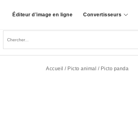
Skip
to
Get-picto
Picto gratuit pour tous vos projets créatifs
Éditeur d’image en ligne
Convertisseurs
content
Search
for:
Accueil
/
Picto animal
/
Picto panda