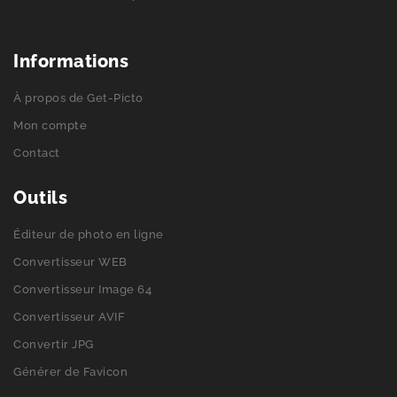
Informations
À propos de Get-Picto
Mon compte
Contact
Outils
Éditeur de photo en ligne
Convertisseur WEB
Convertisseur Image 64
Convertisseur AVIF
Convertir JPG
Générer de Favicon