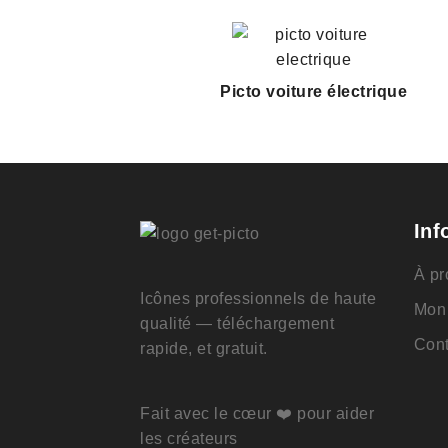
Picto voiture électrique
Inf
À pr
Icônes professionnels de haute
Mon
qualité — téléchargement
Cont
rapide, et gratuit.
Fait avec le cœur ❤️ pour aider
les créateurs