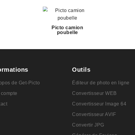
Picto camion
poubelle
ormations
Outils
opos de Get-Picto
Éditeur de photo en ligne
 compte
Convertisseur WEB
act
Convertisseur Image 64
Convertisseur AVIF
Convertir JPG