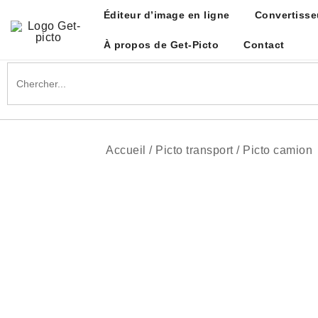
Skip
Éditeur d’image en ligne
Convertisse
to
content
À propos de Get-Picto
Contact
Get-picto
Picto gratuit pour tous vos projets créatifs
Search
for:
Accueil
/
Picto transport
/
Picto camion