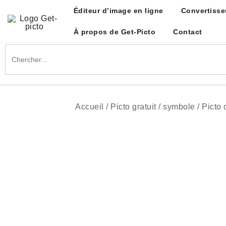
Skip
Éditeur d’image en ligne
Convertisse
to
content
À propos de Get-Picto
Contact
Get-picto
Picto gratuit pour tous vos projets créatifs
Search
for:
Accueil
/
Picto gratuit
/
symbole
/
Picto