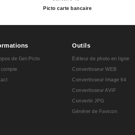
Picto carte bancaire
ormations
Outils
opos de Get-Picto
Éditeur de photo en ligne
 compte
Convertisseur WEB
act
Convertisseur Image 64
Convertisseur AVIF
Convertir JPG
Générer de Favicon