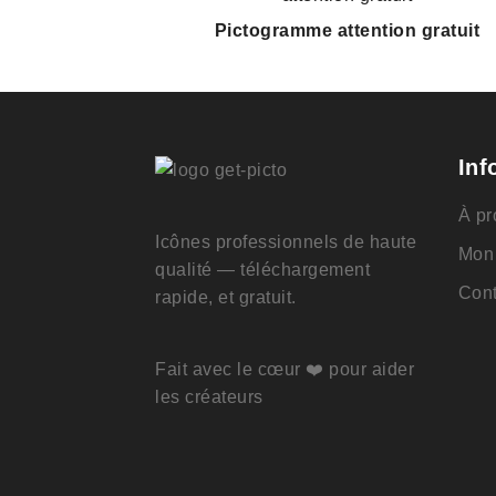
Pictogramme attention gratuit
Inf
À pr
Icônes professionnels de haute
Mon
qualité — téléchargement
Cont
rapide, et gratuit.
Fait avec le cœur ❤️ pour aider
les créateurs