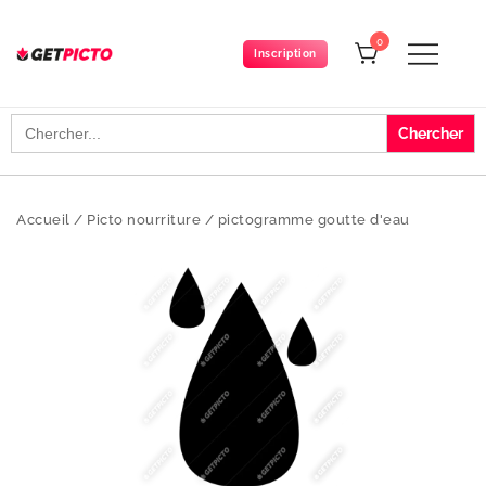
Skip
to
0
Inscription
content
Get-picto
Picto gratuit pour tous vos projets créatifs
Search
for:
Accueil
/
Picto nourriture
/
pictogramme goutte d'eau