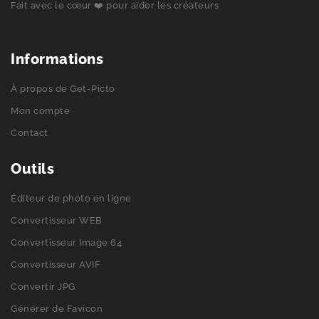
Fait avec le cœur ❤️ pour aider les créateurs
Informations
À propos de Get-Picto
Mon compte
Contact
Outils
Éditeur de photo en ligne
Convertisseur WEB
Convertisseur Image 64
Convertisseur AVIF
Convertir JPG
Générer de Favicon