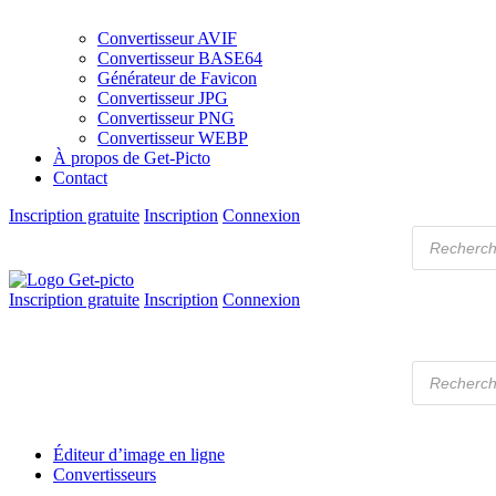
Convertisseur AVIF
Convertisseur BASE64
Générateur de Favicon
Convertisseur JPG
Convertisseur PNG
Convertisseur WEBP
À propos de Get-Picto
Contact
Inscription gratuite
Inscription
Connexion
Recherche
de
produits
Inscription gratuite
Inscription
Connexion
Get-picto
Picto gratuit pour tous vos projets créatifs
Recherche
de
produits
Éditeur d’image en ligne
Convertisseurs