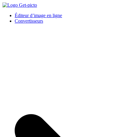
Skip
to
Get-picto
Picto gratuit pour tous vos projets créatifs
Éditeur d’image en ligne
content
Convertisseurs