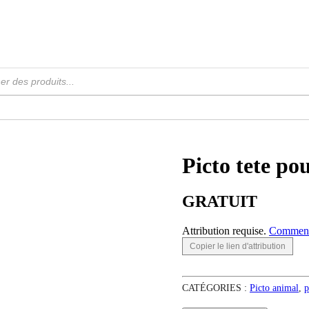
Picto tete po
GRATUIT
Attribution requise.
Comment 
Copier le lien d'attribution
CATÉGORIES :
Picto animal
,
p