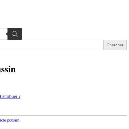
ussin
attribuer ?
icto poussin