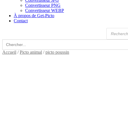
Convertisseur JPG
Convertisseur PNG
Convertisseur WEBP
À propos de Get-Picto
Contact
Recherche
de
produits
Search
for:
Accueil
/
Picto animal
/
picto poussin