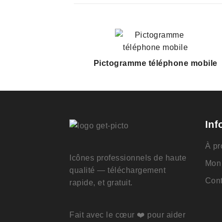
Pictogramme téléphone mobile
Inf
À pr
Icônes professionnels de haute
Mon
qualité — téléchargement
Cont
rapide, et gratuit.
Fait avec le cœur ❤️ pour aider