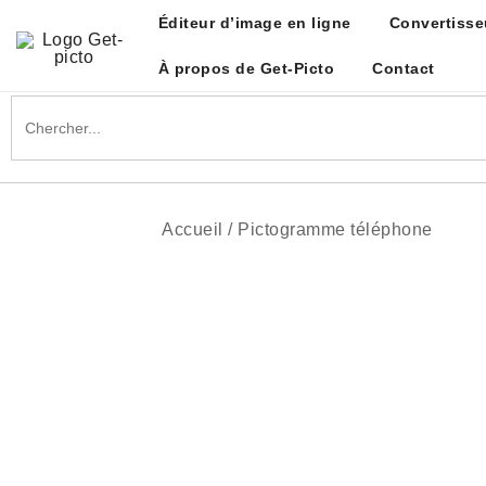
Skip
Éditeur d’image en ligne
Convertisse
to
content
À propos de Get-Picto
Contact
Get-picto
Picto gratuit pour tous vos projets créatifs
Search
for:
Accueil
/
Pictogramme téléphone