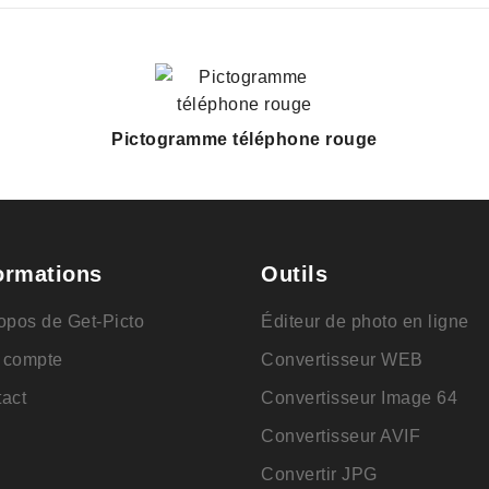
Pictogramme téléphone rouge
ormations
Outils
opos de Get-Picto
Éditeur de photo en ligne
 compte
Convertisseur WEB
act
Convertisseur Image 64
Convertisseur AVIF
Convertir JPG