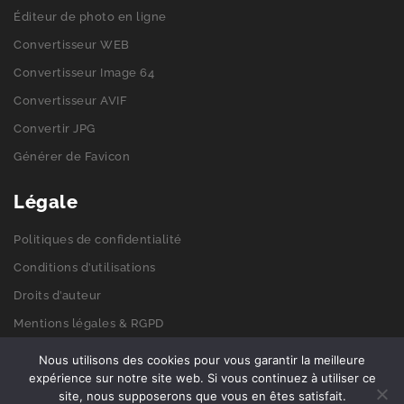
Éditeur de photo en ligne
Convertisseur WEB
Convertisseur Image 64
Convertisseur AVIF
Convertir JPG
Générer de Favicon
Légale
Politiques de confidentialité
Conditions d’utilisations
Droits d’auteur
Mentions légales & RGPD
Politiques de cookies
Nous utilisons des cookies pour vous garantir la meilleure
expérience sur notre site web. Si vous continuez à utiliser ce
site, nous supposerons que vous en êtes satisfait.