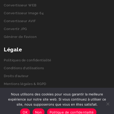
Convertisseur WEB
Convertisseur Image 64
Convertisseur AVIF
Convertir JPG
Générer de Favicon
Légale
Politiques de confidentialité
Conditions d’utilisations
Droits d’auteur
Mentions légales & RGPD
Politiques de cookies
Nous utilisons des cookies pour vous garantir la meilleure
expérience sur notre site web. Si vous continuez à utiliser ce
site, nous supposerons que vous en êtes satisfait.
© 2026 Get-picto. Tous droits réservés.
OK
Non
Politique de confidentialité