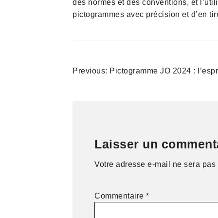
des normes et des conventions, et l’ut
pictogrammes avec précision et d’en tire
Navigation
Previous:
Pictogramme JO 2024 : l’espr
de
l’article
Laisser un comment
Votre adresse e-mail ne sera pas 
Commentaire
*