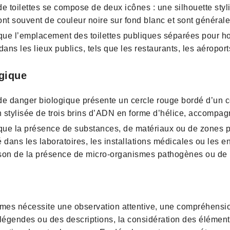
e toilettes se compose de deux icônes : une silhouette sty
nt souvent de couleur noire sur fond blanc et sont général
que l’emplacement des toilettes publiques séparées pour ho
tes dans les lieux publics, tels que les restaurants, les aéropo
gique
e danger biologique présente un cercle rouge bordé d’un con
n stylisée de trois brins d’ADN en forme d’hélice, accompa
ique la présence de substances, de matériaux ou de zones p
sé dans les laboratoires, les installations médicales ou les
aison de la présence de micro-organismes pathogènes ou de 
mmes nécessite une observation attentive, une compréhension
 légendes ou des descriptions, la considération des élémen