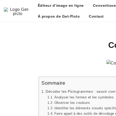
Skip
Éditeur d’image en ligne
Convertisse
to
content
À propos de Get-Picto
Contact
Get-picto
Picto gratuit pour tous vos projets créatifs
C
Sommaire
Décoder les Pictogrammes : savoir com
Analyser les formes et les symboles
Observer les couleurs
Identifier les éléments visuels spécif
Faire appel à des outils de décodage