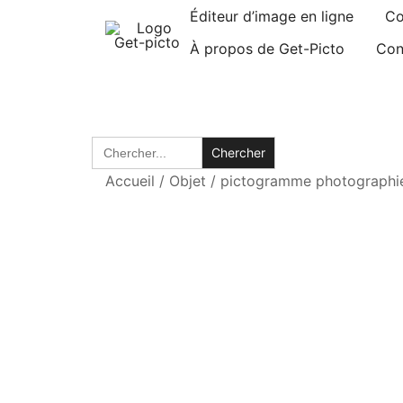
Skip
Éditeur d’image en ligne
Co
to
À propos de Get-Picto
Con
content
Picto gratuit pour tous vos projets créatifs
Get-picto
Search
for:
Accueil
/
Objet
/
pictogramme photographi