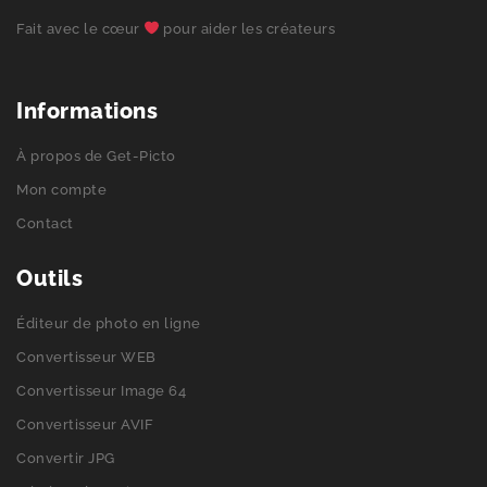
Fait avec le cœur
pour aider les créateurs
Informations
À propos de Get-Picto
Mon compte
Contact
Outils
Éditeur de photo en ligne
Convertisseur WEB
Convertisseur Image 64
Convertisseur AVIF
Convertir JPG