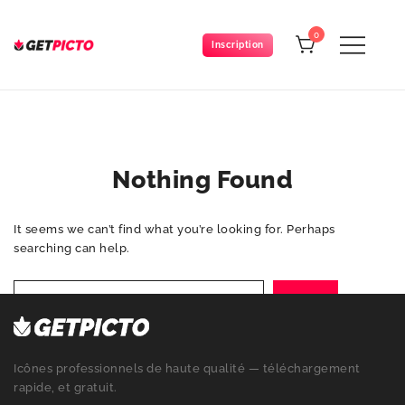
Skip
to
0
Inscription
content
Get-picto
Picto gratuit pour tous vos projets créatifs
Nothing Found
It seems we can’t find what you’re looking for. Perhaps
searching can help.
Search
for:
Icônes professionnels de haute qualité — téléchargement
rapide, et gratuit.