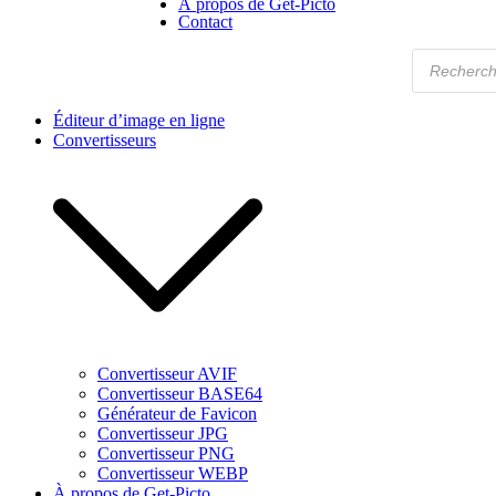
À propos de Get-Picto
Contact
Recherche
de
produits
Éditeur d’image en ligne
Convertisseurs
Convertisseur AVIF
Convertisseur BASE64
Générateur de Favicon
Convertisseur JPG
Convertisseur PNG
Convertisseur WEBP
À propos de Get-Picto