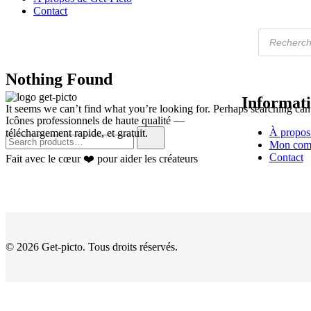
Contact
Recherche
de
produits
Nothing Found
Informati
It seems we can’t find what you’re looking for. Perhaps searching can
Icônes professionnels de haute qualité —
Search
À propos
téléchargement rapide, et gratuit.
for:
Mon com
Contact
Fait avec le cœur ❤️ pour aider les créateurs
© 2026 Get-picto. Tous droits réservés.