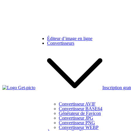
Skip
to
content
Éditeur d’image en ligne
Convertisseurs
Inscription grat
Get-picto
Picto gratuit pour tous vos projets créatifs
Convertisseur AVIF
Convertisseur BASE64
Générateur de Favicon
Convertisseur JPG
Convertisseur PNG
Convertisseur WEBP